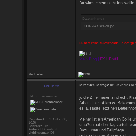
Da wirds einem nicht langweilig
Dateianhang:
0U0A5143-scaled.jpg
Du hast keine ausreichende Berechtigu
_________________
Mein Blog
|
ESL Profil
Nach oben
Betreff des Beitrags:
Re: 25 Jahre Count
Evil Harry
MFB Ehrenmember
jo die 2 Fellnasen sind echt Kl
Arbeitslinie ist krass. Bekomm
es ja. Haste jetzt nen Bauernh
Meiner ist ein American Collie 
Registriert:
Fr 3. Okt 2008,
10:56
draußen auf den Tag verteilt b
Beiträge:
3167
Wohnort:
Düsseldorf
Dazu üben und Fellpflege.
Lieblingsmap:
D2
Geht schon ne Menge Zeit am Tag