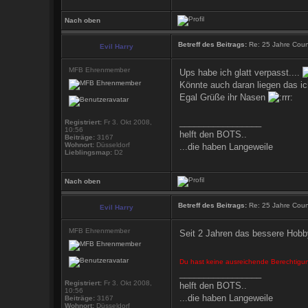
Nach oben
Betreff des Beitrags:
Re: 25 Jahre Count
Evil Harry
MFB Ehrenmember
Ups habe ich glatt verpasst....
Könnte auch daran liegen das i
Egal Grüße ihr Nasen
_________________
Registriert:
Fr 3. Okt 2008,
10:56
helft den BOTS..
Beiträge:
3167
Wohnort:
Düsseldorf
...die haben Langeweile
Lieblingsmap:
D2
Nach oben
Betreff des Beitrags:
Re: 25 Jahre Count
Evil Harry
MFB Ehrenmember
Seit 2 Jahren das bessere Hobb
Du hast keine ausreichende Berechtigu
_________________
Registriert:
Fr 3. Okt 2008,
helft den BOTS..
10:56
...die haben Langeweile
Beiträge:
3167
Wohnort:
Düsseldorf