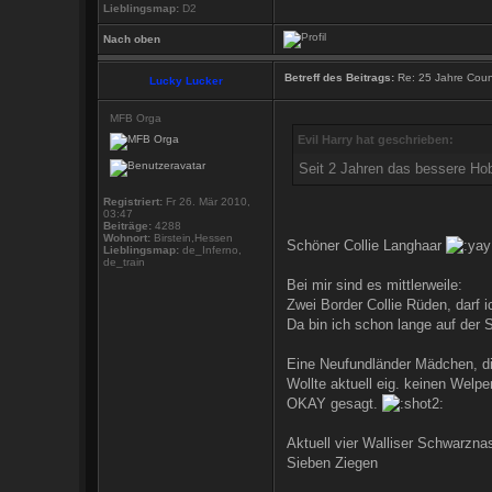
Lieblingsmap:
D2
Nach oben
Betreff des Beitrags:
Re: 25 Jahre Count
Lucky Lucker
MFB Orga
Evil Harry hat geschrieben:
Seit 2 Jahren das bessere Hob
Registriert:
Fr 26. Mär 2010,
03:47
Beiträge:
4288
Wohnort:
Birstein,Hessen
Schöner Collie Langhaar
Lieblingsmap:
de_Inferno,
de_train
Bei mir sind es mittlerweile:
Zwei Border Collie Rüden, darf i
Da bin ich schon lange auf der 
Eine Neufundländer Mädchen, di
Wollte aktuell eig. keinen Welp
OKAY gesagt.
Aktuell vier Walliser Schwarzn
Sieben Ziegen