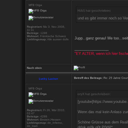
MFB Orga
HIAS hat geschrieben:
und es gibt immer noch so Ver
Registriert:
Mo 3. Nov 2008,
11:11
Beiträge:
1288
Wohnort:
Fränkische Schweiz
Jupp...ganz genau! Me too...sei
Lieblingsmap:
Alle ausser dolls
_________________
"EY ALTER, wenn ich hier fisch
Nach oben
Betreff des Beitrags:
Re: 25 Jahre Count
Lucky Lucker
MFB Orga
oryX hat geschrieben:
[youtube]https://www.youtu
Registriert:
Fr 26. Mär 2010,
Wenn das mal kein Anlass zum
03:47
Beiträge:
4288
Wohnort:
Birstein,Hessen
Schöne Grüsse aus dem RealLi
Lieblingsmap:
de_Inferno,
de_train
dr!nk m!lk g0t P0rN!*