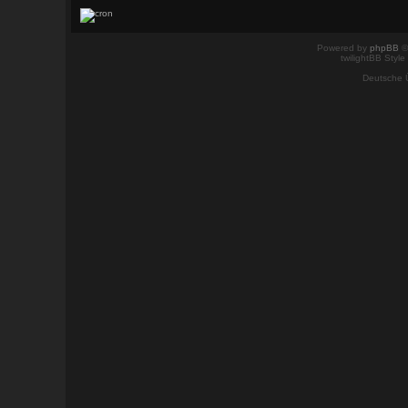
Powered by
phpBB
©
twilightBB Style
Deutsche 