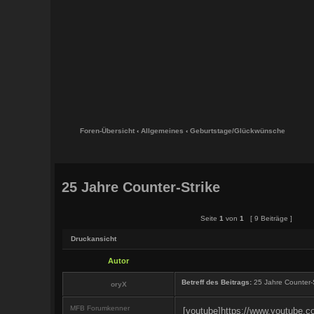
Foren-Übersicht
‹
Allgemeines
‹
Geburtstage/Glückwünsche
25 Jahre Counter-Strike
Seite
1
von
1
[ 9 Beiträge ]
Druckansicht
Autor
Betreff des Beitrags:
25 Jahre Counter-S
oryX
MFB Forumkenner
[youtube]https://www.youtub