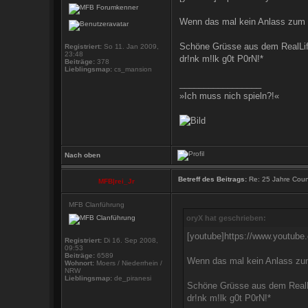
Wenn das mal kein Anlass zum F
Schöne Grüsse aus dem RealLif
Registriert:
So 11. Jan 2009,
23:48
dr!nk m!lk g0t P0rN!*
Beiträge:
378
Lieblingsmap:
cs_mansion
_________________
»Ich muss nich spieln?!«
Nach oben
Betreff des Beitrags:
Re: 25 Jahre Count
MFB|rei_Jr
MFB Clanführung
oryX hat geschrieben:
[youtube]https://www.youtu
Registriert:
Di 16. Sep 2008,
09:53
Beiträge:
6589
Wenn das mal kein Anlass zum
Wohnort:
Moers / Niederrhein /
NRW
Lieblingsmap:
de_piranesi
Schöne Grüsse aus dem RealLi
dr!nk m!lk g0t P0rN!*