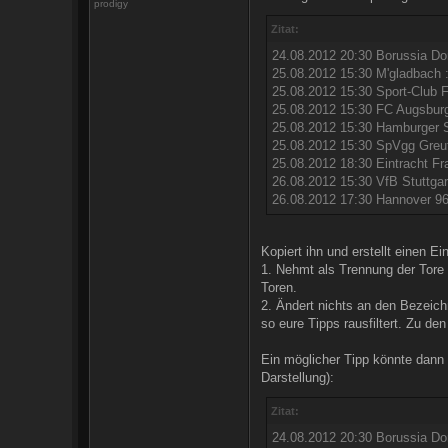
prodigy
Zitat:
24.08.2012 20:30 Borussia D
25.08.2012 15:30 M'gladbach 
25.08.2012 15:30 Sport-Club F
25.08.2012 15:30 FC Augsburg
25.08.2012 15:30 Hamburger S
25.08.2012 15:30 SpVgg Greu
25.08.2012 18:30 Eintracht Fr
26.08.2012 15:30 VfB Stuttgar
26.08.2012 17:30 Hannover 96
Kopiert ihn und erstellt einen E
1. Nehmt als Trennung der Tore 
Toren.
2. Ändert nichts an den Bezeic
so eure Tipps rausfiltert. Zu 
Ein möglicher Tipp könnte dann s
Darstellung):
Zitat:
24.08.2012 20:30 Borussia D