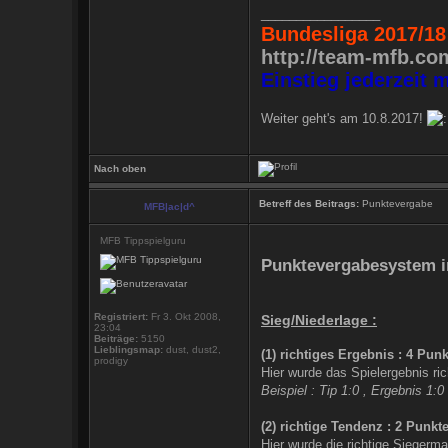
_________________
Bundesliga 2017/18
http://team-mfb.c
Einstieg jederzeit 
Weiter geht's am 10.8.2017!
Nach oben
Betreff des Beitrags:
Punktevergabe
MFB|ac|d^
MFB Tippspielguru
Punktevergabesystem i
Registriert:
Fr 3. Okt 2008,
Sieg/Niederlage :
23:04
Beiträge:
5150
Lieblingsmap:
dust, dust2,
(1) richtiges Ergebnis : 4 Punk
prodigy
Hier wurde das Spielergebnis rich
Beispiel : Tip 1:0 , Ergebnis 1:0
(2) richtige Tendenz : 2 Punkt
Hier wurde die richtige Siegerman