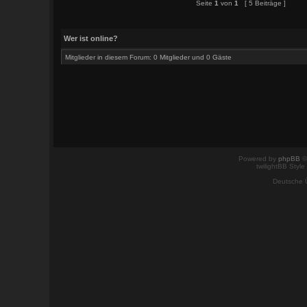
Seite
1
von
1
[ 5 Beiträge ]
Wer ist online?
Mitglieder in diesem Forum: 0 Mitglieder und 0 Gäste
Powered by
phpBB
©
twilightBB Style
Deutsche 