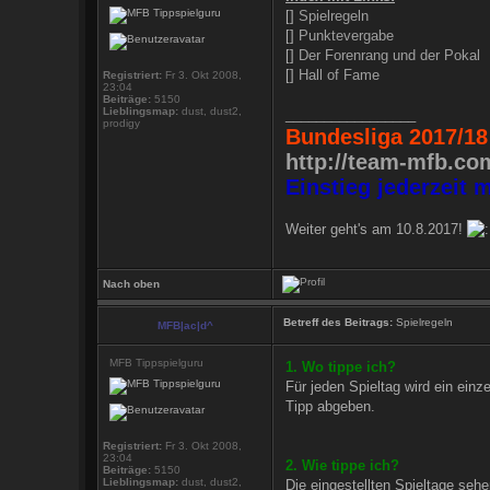
[]
Spielregeln
[]
Punktevergabe
[]
Der Forenrang und der Pokal
[]
Hall of Fame
Registriert:
Fr 3. Okt 2008,
23:04
Beiträge:
5150
Lieblingsmap:
dust, dust2,
_________________
prodigy
Bundesliga 2017/18
http://team-mfb.c
Einstieg jederzeit 
Weiter geht's am 10.8.2017!
Nach oben
Betreff des Beitrags:
Spielregeln
MFB|ac|d^
MFB Tippspielguru
1. Wo tippe ich?
Für jeden Spieltag wird ein einz
Tipp abgeben.
Registriert:
Fr 3. Okt 2008,
23:04
2. Wie tippe ich?
Beiträge:
5150
Lieblingsmap:
dust, dust2,
Die eingestellten Spieltage sehe