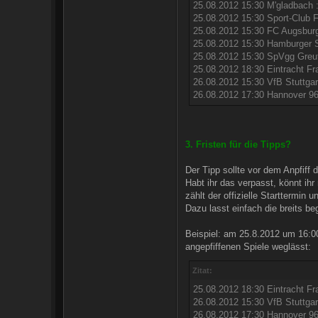
25.08.2012 15:30 M'gladbach 
25.08.2012 15:30 Sport-Club F
25.08.2012 15:30 FC Augsburg
25.08.2012 15:30 Hamburger S
25.08.2012 15:30 SpVgg Greu
25.08.2012 18:30 Eintracht Fr
26.08.2012 15:30 VfB Stuttgar
26.08.2012 17:30 Hannover 96
3. Fristen für die Tipps?
Der Tipp sollte vor dem Anpfiff
Habt ihr das verpasst, könnt ihr
zählt der offizielle Starttermin
Dazu lasst einfach die breits b
Beispiel: am 25.8.2012 um 16:00
angepfiffenen Spiele weglässt:
Zitat:
25.08.2012 18:30 Eintracht Fr
26.08.2012 15:30 VfB Stuttgar
26.08.2012 17:30 Hannover 96