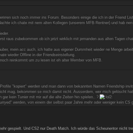
erirren sich noch immer ins Forum. Besonders einige die ich in der Friend Li
dachte ich chate mit nem alten Kollegen (unserem MFB Rentner) und hab nen L
eder.
erst raus zubekommen ob ich jetzt wirklich mit jemanden aus alten Tagen cha
uber, mein acc auch, ich hatte aus eigener Dummheit wieder ne Menge arbeit u
ate wieder Offline in der Friendseinstellung.
r noch reinkommt um zu lesen ist eh alter Member von MFB.
 Profile "kopiert" werden und man dann von bekannten Namen Friendship inv
nicht mag, bekommen se mich damit nicht. Ausserdem, wer mich gelöscht hat
h gar kein Tunier mit mir auf die alte Zeiten hin spielen...?
urryed" werden, von einem der selbst paar Jahre mehr oder weniger kein CS 
ehr gespielt. Und CS2 nur Death Match. Ich würde das Scheunentor nicht tref