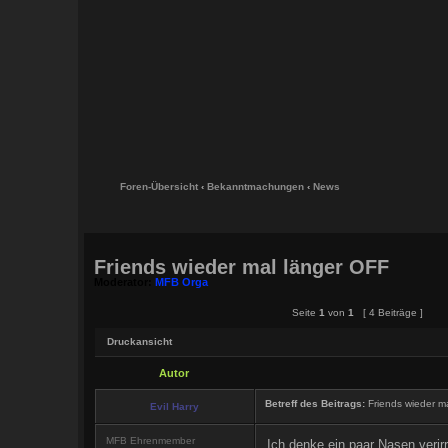
Foren-Übersicht
‹
Bekanntmachungen
‹
News
Friends wieder mal länger OFF
Moderator:
MFB Orga
Seite
1
von
1
[ 4 Beiträge ]
Druckansicht
Autor
Betreff des Beitrags:
Friends wieder m
Evil Harry
MFB Ehrenmember
Ich denke ein paar Nasen verir