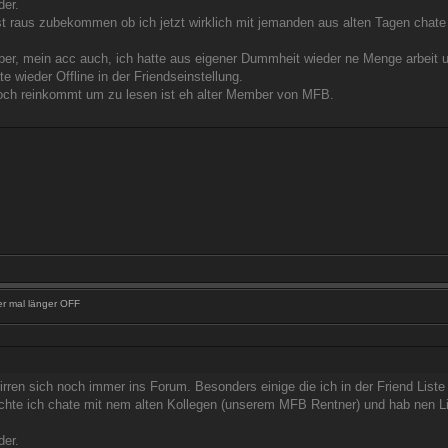
der.
st raus zubekommen ob ich jetzt wirklich mit jemanden aus alten Tagen chate
er, mein acc auch, ich hatte aus eigener Dummheit wieder ne Menge arbeit und
e wieder Offline in der Friendseinstellung.
noch reinkommt um zu lesen ist eh alter Member von MFB.
er mal länger OFF
irren sich noch immer ins Forum. Besonders einige die ich in der Friend List
chte ich chate mit nem alten Kollegen (unserem MFB Rentner) und hab nen Lin
der.