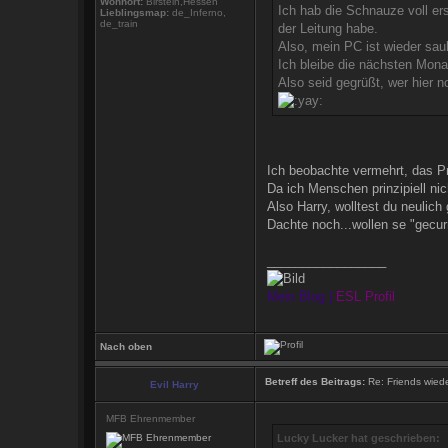
Wohnort:
Birstein,Hessen
Ich hab die Schnauze voll er
Lieblingsmap:
de_Inferno,
de_train
der Leitung habe.
Also, mein PC ist wieder saub
Ich bleibe die nächsten Monat
Also seid gegrüßt, wer hier 
Ich beobachte vermehrt, das P
Da ich Menschen prinzipiell n
Also Harry, wolltest du neulich 
Dachte noch...wollen se "gecur
_________________
Mein Blog
|
ESL Profil
Nach oben
Betreff des Beitrags:
Re: Friends wied
Evil Harry
MFB Ehrenmember
Lucky Lucker hat geschrieben: