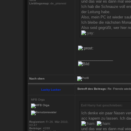
NRW
und das war es dann mal wie
Lieblingsmap:
de_piranesi
Ich hab die Schnauze voll er
der Leitung habe.
Also, mein PC ist wieder saub
Ich bleibe die nächsten Monat
Also seid gegrüßt, wer hier 
_________________
Nach oben
Betreff des Beitrags:
Re: Friends wied
Lucky Lucker
MFB Orga
Evil Harry hat geschrieben:
Ich denke ein paar Nasen ver
acc kapern zu lassen. Ich da
Registriert:
Fr 26. Mär 2010,
03:47
Beiträge:
4288
und das war es dann mal wie