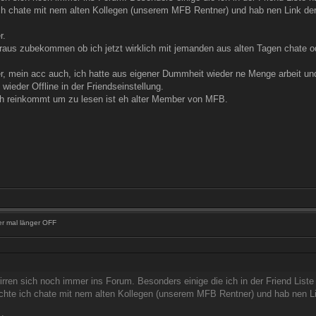
ch chate mit nem alten Kollegen (unserem MFB Rentner) und hab nen Link der 
r.
 raus zubekommen ob ich jetzt wirklich mit jemanden aus alten Tagen chate o
r, mein acc auch, ich hatte aus eigener Dummheit wieder ne Menge arbeit und d
wieder Offline in der Friendseinstellung.
och reinkommt um zu lesen ist eh alter Member von MFB.
er mal länger OFF
irren sich noch immer ins Forum. Besonders einige die ich in der Friend List
chte ich chate mit nem alten Kollegen (unserem MFB Rentner) und hab nen Lin