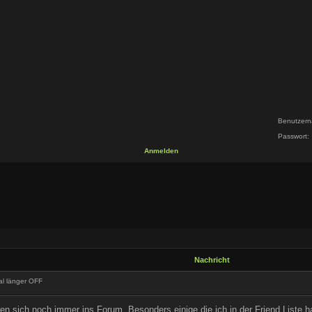
Benutzern
Passwort:
Anmelden
Nachricht
al länger OFF
ren sich noch immer ins Forum. Besonders einige die ich in der Friend Liste 