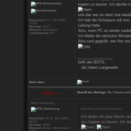
kapern zu lassen. Ich dachte i
und das war es dann mal wiede
Ich hab die Schnauze voll erst
Registriert:
Fr 3. Okt 2008,
10:56
Leitung habe.
Beiträge:
3167
Wohnort:
Düsseldorf
Also, mein PC ist wieder saube
Lieblingsmap:
D2
Ich bleibe die nächsten Monate 
Also seid gegrüßt, wer hier n
_________________
helft den BOTS..
...die haben Langeweile
Nach oben
Betreff des Beitrags:
Re: Friends wied
MFB|rei_Jr
MFB Clanführung
Evil Harry hat geschrieben:
Ich denke ein paar Nasen ver
Registriert:
Di 16. Sep 2008,
acc kapern zu lassen. Ich da
09:53
Beiträge:
6589
Wohnort:
Moers / Niederrhein /