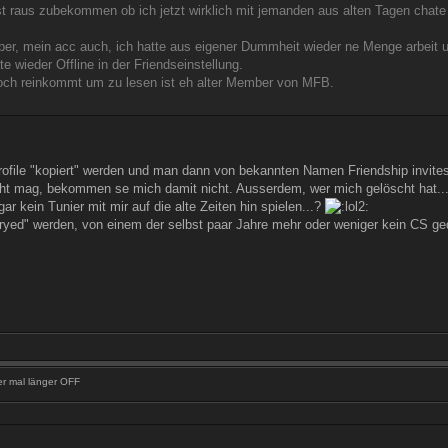
st raus zubekommen ob ich jetzt wirklich mit jemanden aus alten Tagen chate
er, mein acc auch, ich hatte aus eigener Dummheit wieder ne Menge arbeit und
e wieder Offline in der Friendseinstellung.
noch reinkommt um zu lesen ist eh alter Member von MFB.
rofile "kopiert" werden und man dann von bekannten Namen Friendship invit
icht mag, bekommen se mich damit nicht. Ausserdem, wer mich gelöscht hat..
gar kein Tunier mit mir auf die alte Zeiten hin spielen...?
ryed" werden, von einem der selbst paar Jahre mehr oder weniger kein CS ge
er mal länger OFF