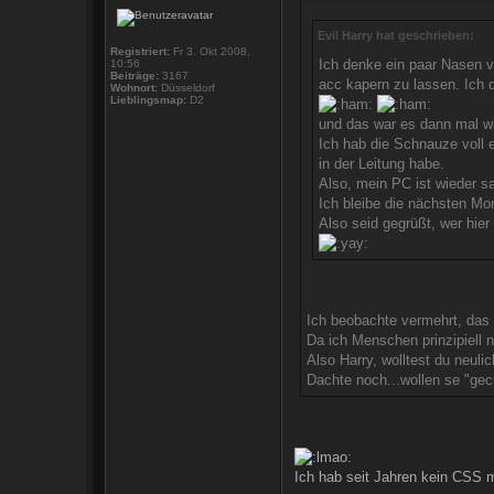
Evil Harry hat geschrieben:
Registriert:
Fr 3. Okt 2008,
Ich denke ein paar Nasen v
10:56
Beiträge:
3167
acc kapern zu lassen. Ich 
Wohnort:
Düsseldorf
Lieblingsmap:
D2
und das war es dann mal wi
Ich hab die Schnauze voll 
in der Leitung habe.
Also, mein PC ist wieder sa
Ich bleibe die nächsten Mon
Also seid gegrüßt, wer hie
Ich beobachte vermehrt, das
Da ich Menschen prinzipiell 
Also Harry, wolltest du neulic
Dachte noch...wollen se "gec
Ich hab seit Jahren kein CSS m