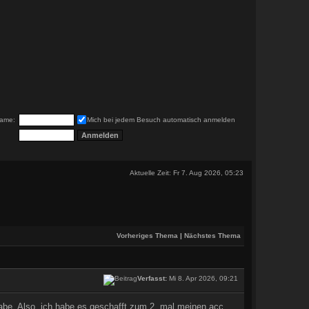
ame:
Mich bei jedem Besuch automatisch anmelden
Aktuelle Zeit: Fr 7. Aug 2026, 05:23
Vorheriges Thema
|
Nächstes Thema
Verfasst:
Mi 8. Apr 2026, 09:21
habe. Also, ich habe es geschafft zum 2. mal meinen acc