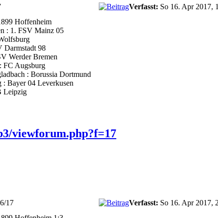
7
Verfasst:
So 16. Apr 2017, 
 1899 Hoffenheim
n : 1. FSV Mainz 05
Wolfsburg
V Darmstadt 98
: SV Werder Bremen
 : FC Augsburg
ladbach : Borussia Dortmund
g : Bayer 04 Leverkusen
B Leipzig
b3/viewforum.php?f=17
16/17
Verfasst:
So 16. Apr 2017, 
1899 Hoffenheim 1:3