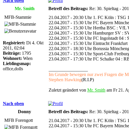
Nach oben
Mr. Smith
Betreff des Beitrags:
Re: 30. Spieltag - 20
MFB-Stammie
21.04.2017 - 20:30 Uhr 1. FC Köln : TSG 
22.04.2017 - 15:30 Uhr FC Bayern Münche
22.04.2017 - 15:30 Uhr Hertha BSC : VfL 
22.04.2017 - 15:30 Uhr Hamburger SV : SV
22.04.2017 - 15:30 Uhr FC Ingolstadt 04 :
Registriert:
Di 4. Okt
22.04.2017 - 15:30 Uhr Eintracht Frankfurt
2011, 02:04
22.04.2017 - 18:30 Uhr Borussia Möncheng
Beiträge:
1795
23.04.2017 - 15:30 Uhr Sport-Club Freibur
Wohnort:
Wien
23.04.2017 - 17:30 Uhr FC Schalke 04 : RB
Lieblingsmap:
office,dolls
_________________
Im Grunde bewegen nur zwei Fragen die Men
Stephen Hawking
(R.I.P)
Zuletzt geändert von
Mr. Smith
am Fr 21. Ap
Nach oben
Donny
Betreff des Beitrags:
Re: 30. Spieltag - 20
MFB Forengott
21.04.2017 - 20:30 Uhr 1. FC Köln : TSG 
22.04.2017 - 15:30 Uhr FC Bayern Münche