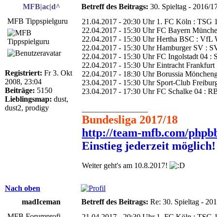
MFB|ac|d^
Betreff des Beitrags:
30. Spieltag - 2016/1
MFB Tippspielguru
21.04.2017 - 20:30 Uhr 1. FC Köln : TSG
22.04.2017 - 15:30 Uhr FC Bayern Münche
22.04.2017 - 15:30 Uhr Hertha BSC : VfL 
22.04.2017 - 15:30 Uhr Hamburger SV : S
22.04.2017 - 15:30 Uhr FC Ingolstadt 04 
22.04.2017 - 15:30 Uhr Eintracht Frankfurt
Registriert:
Fr 3. Okt
22.04.2017 - 18:30 Uhr Borussia Möncheng
2008, 23:04
23.04.2017 - 15:30 Uhr Sport-Club Freibur
Beiträge:
5150
23.04.2017 - 17:30 Uhr FC Schalke 04 : R
Lieblingsmap:
dust,
dust2, prodigy
_________________
Bundesliga 2017/18
http://team-mfb.com/phpb
Einstieg jederzeit möglich!
Weiter geht's am 10.8.2017!
Nach oben
madIceman
Betreff des Beitrags:
Re: 30. Spieltag - 20
MFB Forumprofi
21.04.2017 - 20:30 Uhr 1. FC Köln : TSG 