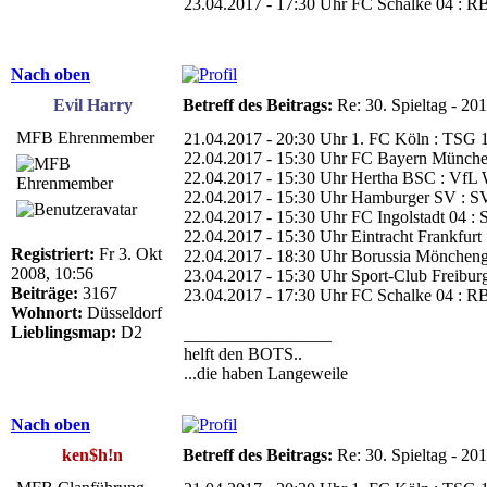
23.04.2017 - 17:30 Uhr FC Schalke 04 : RB
Nach oben
Evil Harry
Betreff des Beitrags:
Re: 30. Spieltag - 20
MFB Ehrenmember
21.04.2017 - 20:30 Uhr 1. FC Köln : TSG 
22.04.2017 - 15:30 Uhr FC Bayern Münche
22.04.2017 - 15:30 Uhr Hertha BSC : VfL 
22.04.2017 - 15:30 Uhr Hamburger SV : SV
22.04.2017 - 15:30 Uhr FC Ingolstadt 04 :
22.04.2017 - 15:30 Uhr Eintracht Frankfurt
Registriert:
Fr 3. Okt
22.04.2017 - 18:30 Uhr Borussia Möncheng
2008, 10:56
23.04.2017 - 15:30 Uhr Sport-Club Freibur
Beiträge:
3167
23.04.2017 - 17:30 Uhr FC Schalke 04 : RB
Wohnort:
Düsseldorf
Lieblingsmap:
D2
_________________
helft den BOTS..
...die haben Langeweile
Nach oben
ken$h!n
Betreff des Beitrags:
Re: 30. Spieltag - 20