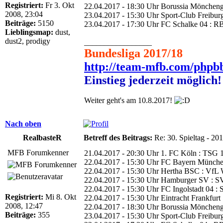
Registriert:
Fr 3. Okt
22.04.2017 - 18:30 Uhr Borussia Möncheng
2008, 23:04
23.04.2017 - 15:30 Uhr Sport-Club Freibur
Beiträge:
5150
23.04.2017 - 17:30 Uhr FC Schalke 04 : RB
Lieblingsmap:
dust,
dust2, prodigy
_________________
Bundesliga 2017/18
http://team-mfb.com/phpb
Einstieg jederzeit möglich!
Weiter geht's am 10.8.2017!
Nach oben
RealbasteR
Betreff des Beitrags:
Re: 30. Spieltag - 20
MFB Forumkenner
21.04.2017 - 20:30 Uhr 1. FC Köln : TSG 
22.04.2017 - 15:30 Uhr FC Bayern Münche
22.04.2017 - 15:30 Uhr Hertha BSC : VfL 
22.04.2017 - 15:30 Uhr Hamburger SV : SV
22.04.2017 - 15:30 Uhr FC Ingolstadt 04 :
Registriert:
Mi 8. Okt
22.04.2017 - 15:30 Uhr Eintracht Frankfurt
2008, 12:47
22.04.2017 - 18:30 Uhr Borussia Möncheng
Beiträge:
355
23.04.2017 - 15:30 Uhr Sport-Club Freibur