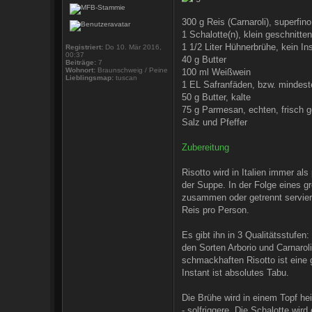
300 g Reis (Carnaroli), superfino
1 Schalotte(n), klein geschnitten
1 1/2 Liter Hühnerbrühe, kein In
Registriert:
Do 10. Mär 2016,
00:37
40 g Butter
Beiträge:
7
Wohnort:
Braunschweig / Peine
100 ml Weißwein
Lieblingsmap:
tuscan
1 EL Safranfäden, bzw. mindes
50 g Butter, kalte
75 g Parmesan, echten, frisch g
Salz und Pfeffer
Zubereitung
Risotto wird in Italien immer al
der Suppe. In der Folge eines g
zusammen oder getrennt servier
Reis pro Person.
Es gibt ihn in 3 Qualitätsstufen:
den Sorten Arborio und Carnaroli.
schmackhaften Risotto ist eine
Instant ist absolutes Tabu.
Die Brühe wird in einem Topf he
- solfriggere. Die Schalotte wir