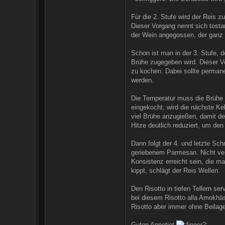
Für die 2. Stufe wird der Reis z
Dieser Vorgang nennt sich tostar
der Wein angegossen, der ganz
Schon ist man in der 3. Stufe, 
Brühe zugegeben wird. Dieser V
zu kochen. Dabei sollte perma
werden.
Die Temperatur muss die Brühe g
eingekocht, wird die nächste K
viel Brühe anzugießen, damit de
Hitze deutlich reduziert, um den
Dann folgt der 4. und letzte Sch
geriebenem Parmesan. Nicht ver
Konsistenz erreicht sein, die m
kippt, schlägt der Reis Wellen.
Den Risotto in tiefen Tellern se
bei diesem Risotto alla Amokhäs
Risotto aber immer ohne Beilagen
Guten Appetiet