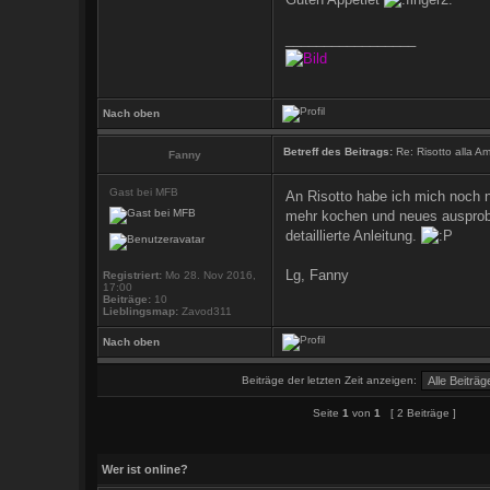
_________________
Nach oben
Betreff des Beitrags:
Re: Risotto alla 
Fanny
Gast bei MFB
An Risotto habe ich mich noch n
mehr kochen und neues ausprobi
detaillierte Anleitung.
Lg, Fanny
Registriert:
Mo 28. Nov 2016,
17:00
Beiträge:
10
Lieblingsmap:
Zavod311
Nach oben
Beiträge der letzten Zeit anzeigen:
Seite
1
von
1
[ 2 Beiträge ]
Wer ist online?