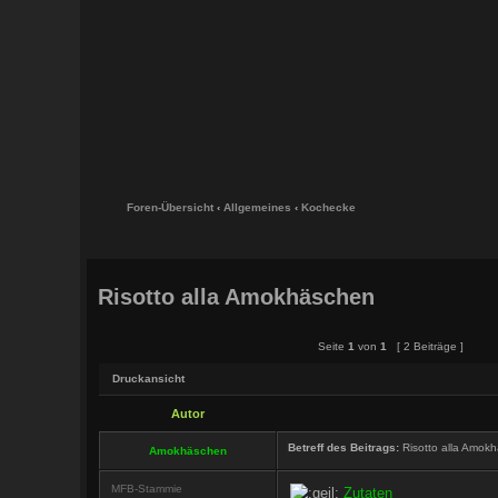
Foren-Übersicht
‹
Allgemeines
‹
Kochecke
Risotto alla Amokhäschen
Seite
1
von
1
[ 2 Beiträge ]
Druckansicht
Autor
Betreff des Beitrags:
Risotto alla Amok
Amokhäschen
MFB-Stammie
Zutaten