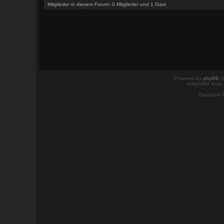
Mitglieder in diesem Forum: 0 Mitglieder und 1 Gast
Powered by
phpBB
©
twilightBB Style
Deutsche 