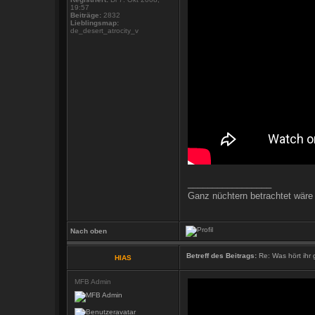
19:57
Beiträge:
2832
Lieblingsmap:
de_desert_atrocity_v
_________________
Ganz nüchtern betrachtet wäre 
Nach oben
Betreff des Beitrags:
Re: Was hört ihr
HIAS
MFB Admin