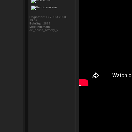
Registriert:
Di 7. Okt 2008,
19:57
Beiträge:
2832
Lieblingsmap:
de_desert_atrocity_v