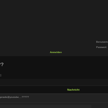
Benutzern
Passwort:
Anmelden
??
]
Nachricht
 gerade@youtube....?????