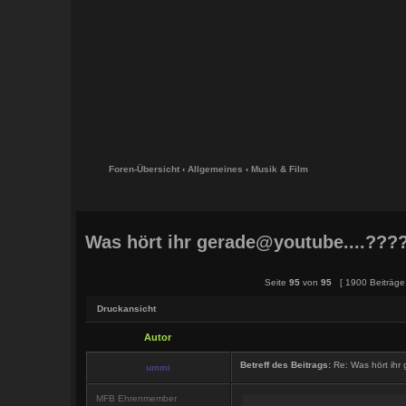
Foren-Übersicht
‹
Allgemeines
‹
Musik & Film
Was hört ihr gerade@youtube....???
Seite
95
von
95
[ 1900 Beiträge 
Druckansicht
Autor
Betreff des Beitrags:
Re: Was hört ihr
ummi
MFB Ehrenmember