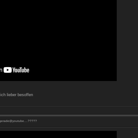
ich lieber besoffen
 gerade@youtube....?????