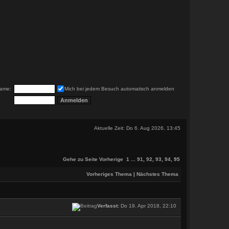
ame:
Mich bei jedem Besuch automatisch anmelden
Aktuelle Zeit: Do 6. Aug 2026, 13:45
Gehe zu Seite
Vorherige
1
...
91
,
92
,
93
,
94
,
95
Vorheriges Thema
|
Nächstes Thema
Verfasst:
Do 19. Apr 2018, 22:10