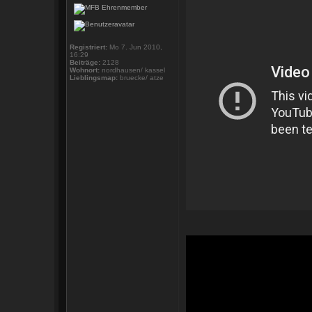
Registriert:
Mo 7. Jun 2010,
16:29
Beiträge:
2128
Wohnort:
nordhausen/ kassel
Lieblingsmap:
bruecke/ atze