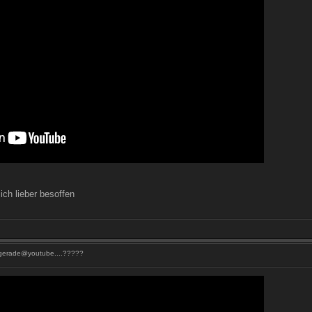
ich lieber besoffen
 gerade@youtube....?????