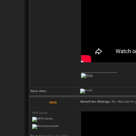
_________________
Nach oben
Betreff des Beitrags:
Re: Was hört ihr
HIAS
MFB Admin
Registriert:
Di 7. Okt 2008,