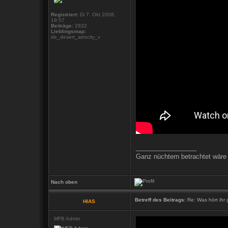
Registriert:
Di 7. Okt 2008,
19:57
Beiträge:
2832
Lieblingsmap:
de_desert_atrocity_v
_________________
Ganz nüchtern betrachtet wäre 
Nach oben
Betreff des Beitrags:
Re: Was hört ihr
HIAS
MFB Admin