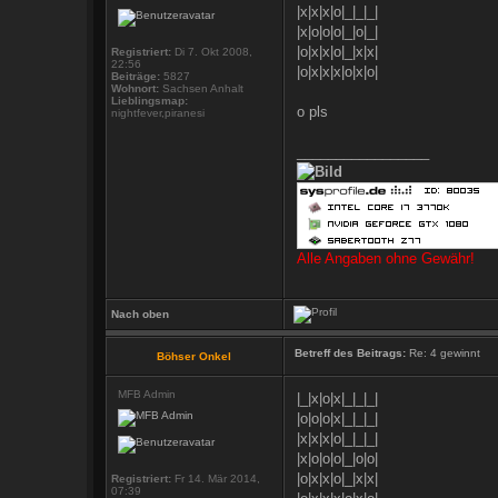
|x|x|x|o|_|_|_|
|x|o|o|o|_|o|_|
|o|x|x|o|_|x|x|
Registriert:
Di 7. Okt 2008,
22:56
|o|x|x|x|o|x|o|
Beiträge:
5827
Wohnort:
Sachsen Anhalt
Lieblingsmap:
o pls
nightfever,piranesi
_________________
Alle Angaben ohne Gewähr!
Nach oben
Betreff des Beitrags:
Re: 4 gewinnt
Böhser Onkel
MFB Admin
|_|x|o|x|_|_|_|
|o|o|o|x|_|_|_|
|x|x|x|o|_|_|_|
|x|o|o|o|_|o|o|
|o|x|x|o|_|x|x|
Registriert:
Fr 14. Mär 2014,
07:39