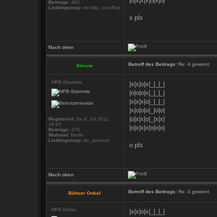
|o|x|x|x|o|x|o|
Beiträge:
482
Lieblingsmap:
de-blitz, cs-office
x pls
Nach oben
Betreff des Beitrags:
Re: 4 gewinnt
Kleene
MFB-Stammie
|x|x|o|x|_|_|_|
|o|o|o|x|_|_|_|
|x|x|x|o|_|_|_|
|x|o|o|o|_|o|o|
|o|x|x|o|_|x|x|
Registriert:
Sa 9. Jul 2011,
19:45
|o|x|x|x|o|x|o|
Beiträge:
278
Wohnort:
Berlin
Lieblingsmap:
de_piranesi
o pls
Nach oben
Betreff des Beitrags:
Re: 4 gewinnt
Böhser Onkel
MFB Admin
|x|x|o|x|_|_|_|