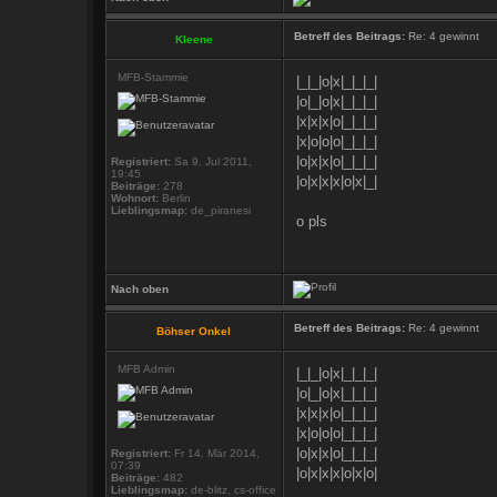
Betreff des Beitrags:
Re: 4 gewinnt
Kleene
MFB-Stammie
|_|_|o|x|_|_|_|
|o|_|o|x|_|_|_|
|x|x|x|o|_|_|_|
|x|o|o|o|_|_|_|
|o|x|x|o|_|_|_|
Registriert:
Sa 9. Jul 2011,
19:45
|o|x|x|x|o|x|_|
Beiträge:
278
Wohnort:
Berlin
Lieblingsmap:
de_piranesi
o pls
Nach oben
Betreff des Beitrags:
Re: 4 gewinnt
Böhser Onkel
MFB Admin
|_|_|o|x|_|_|_|
|o|_|o|x|_|_|_|
|x|x|x|o|_|_|_|
|x|o|o|o|_|_|_|
|o|x|x|o|_|_|_|
Registriert:
Fr 14. Mär 2014,
07:39
|o|x|x|x|o|x|o|
Beiträge:
482
Lieblingsmap:
de-blitz, cs-office