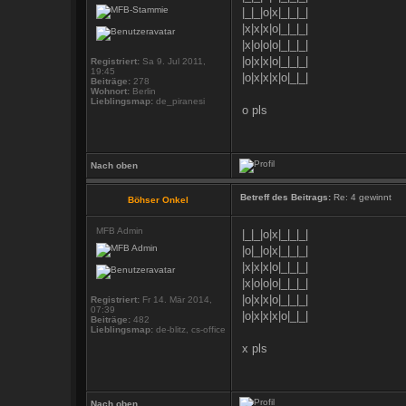
|_|_|o|x|_|_|_|
|x|x|x|o|_|_|_|
|x|o|o|o|_|_|_|
|o|x|x|o|_|_|_|
Registriert:
Sa 9. Jul 2011,
19:45
|o|x|x|x|o|_|_|
Beiträge:
278
Wohnort:
Berlin
Lieblingsmap:
de_piranesi
o pls
Nach oben
Betreff des Beitrags:
Re: 4 gewinnt
Böhser Onkel
MFB Admin
|_|_|o|x|_|_|_|
|o|_|o|x|_|_|_|
|x|x|x|o|_|_|_|
|x|o|o|o|_|_|_|
|o|x|x|o|_|_|_|
Registriert:
Fr 14. Mär 2014,
07:39
|o|x|x|x|o|_|_|
Beiträge:
482
Lieblingsmap:
de-blitz, cs-office
x pls
Nach oben