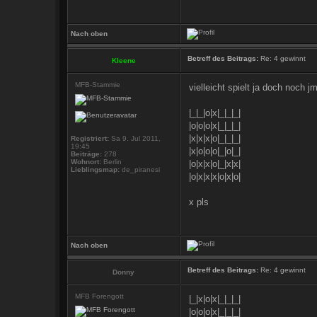
Nach oben
Betreff des Beitrags:
Re: 4 gewinnt
Kleene
MFB-Stammie
vielleicht spielt ja doch noch j
|_|_|o|x|_|_|_|
|o|o|o|x|_|_|_|
|x|x|x|o|_|_|_|
Registriert:
Sa 9. Jul 2011,
19:45
|x|o|o|o|_|o|_|
Beiträge:
278
Wohnort:
Berlin
|o|x|x|o|_|x|x|
Lieblingsmap:
de_piranesi
|o|x|x|x|o|x|o|
x pls
Nach oben
Betreff des Beitrags:
Re: 4 gewinnt
Donny
MFB Forengott
|_|x|o|x|_|_|_|
|o|o|o|x|_|_|_|