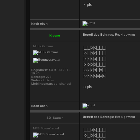
x pls
Nach oben
Betreff des Beitrags:
Re: 4 gewinnt
Kleene
MFB-Stammie
|_|_|o|x|_|_|_|
|o|_|o|x|_|_|_|
|x|x|x|o|_|_|_|
|x|o|o|o|_|_|_|
|o|x|x|o|_|x|_|
Registriert:
Sa 9. Jul 2011,
19:45
|o|x|x|x|o|x|o|
Beiträge:
278
Wohnort:
Berlin
Lieblingsmap:
de_piranesi
o pls
Nach oben
Betreff des Beitrags:
Re: 4 gewinnt
SD_Sauter
MFB Forumfreund
|_|_|o|x|_|_|_|
|o|_|o|x|_|_|_|