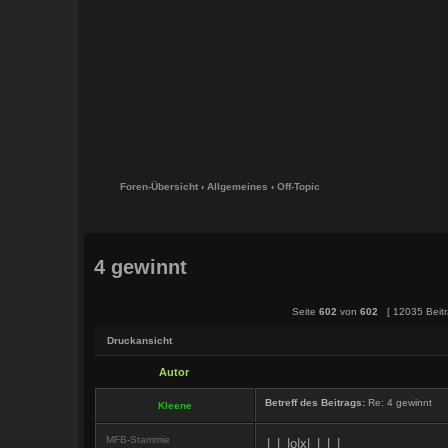
Foren-Übersicht
‹
Allgemeines
‹
Off-Topic
4 gewinnt
Seite
602
von
602
[ 12035 Beitr
Druckansicht
Autor
Betreff des Beitrags:
Re: 4 gewinnt
Kleene
MFB-Stammie
|_|_|o|x|_|_|_|