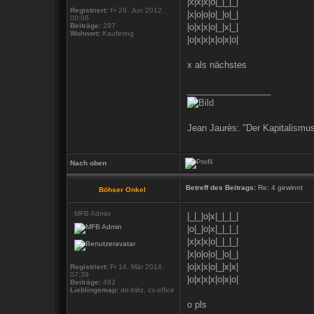
|x|x|x|o|_|_|_|
Registriert:
Fr 29. Jun 2012,
|x|o|o|o|_|o|_|
00:06
Beiträge:
297
|o|x|x|o|_|x|_|
Wohnort:
Kaufering
|o|x|x|x|o|x|o|
x als nächstes
_________________
Jean Jaurès: "Der Kapitalismus
Nach oben
Betreff des Beitrags:
Re: 4 gewinnt
Böhser Onkel
MFB Admin
|_|_|o|x|_|_|_|
|o|_|o|x|_|_|_|
|x|x|x|o|_|_|_|
|x|o|o|o|_|o|_|
|o|x|x|o|_|x|x|
Registriert:
Fr 14. Mär 2014,
07:39
|o|x|x|x|o|x|o|
Beiträge:
482
Lieblingsmap:
de-blitz, cs-office
o pls