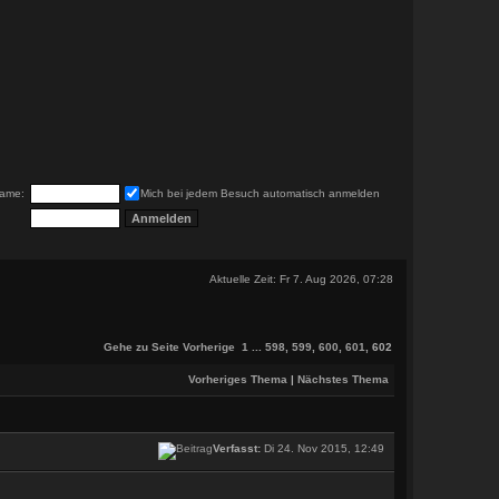
ame:
Mich bei jedem Besuch automatisch anmelden
Aktuelle Zeit: Fr 7. Aug 2026, 07:28
Gehe zu Seite
Vorherige
1
...
598
,
599
,
600
,
601
,
602
Vorheriges Thema
|
Nächstes Thema
Verfasst:
Di 24. Nov 2015, 12:49