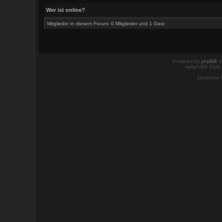
Wer ist online?
Mitglieder in diesem Forum: 0 Mitglieder und 1 Gast
Powered by
phpBB
©
twilightBB Style
Deutsche 