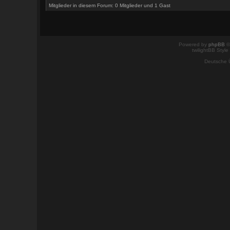
Mitglieder in diesem Forum: 0 Mitglieder und 1 Gast
Powered by
phpBB
©
twilightBB Style
Deutsche 