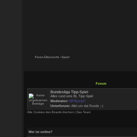
Foren-Übersicht
‹
Sport
Forum
Bundesliga Tipp-Spiel
Alles rund ums BL Tipp-Spiel
Moderator:
MFB|ac|d^
Unterforum:
Allet um dat Runde ;-)
Alle Cookies des Boards löschen
|
Das Team
Wer ist online?