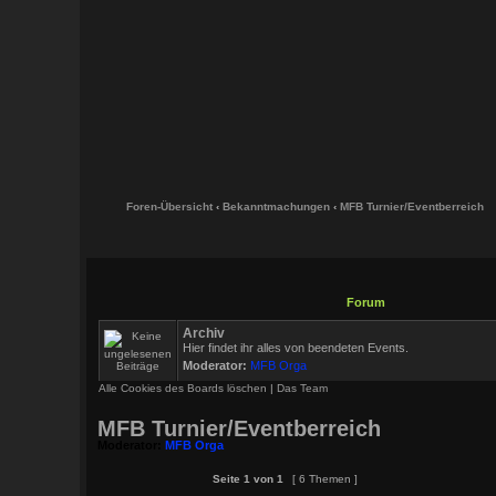
Foren-Übersicht
‹
Bekanntmachungen
‹
MFB Turnier/Eventberreich
Forum
Archiv
Hier findet ihr alles von beendeten Events.
Moderator:
MFB Orga
Alle Cookies des Boards löschen
|
Das Team
MFB Turnier/Eventberreich
Moderator:
MFB Orga
Seite
1
von
1
[ 6 Themen ]