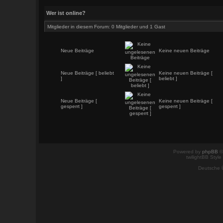
Wer ist online?
Mitglieder in diesem Forum: 0 Mitglieder und 1 Gast
Neue Beiträge
Keine neuen Beiträge
Neue Beiträge [ beliebt
Keine neuen Beiträge [
]
beliebt ]
Neue Beiträge [
Keine neuen Beiträge [
gesperrt ]
gesperrt ]
Powered by
phpBB
©
twilightBB Style
Deutsche 