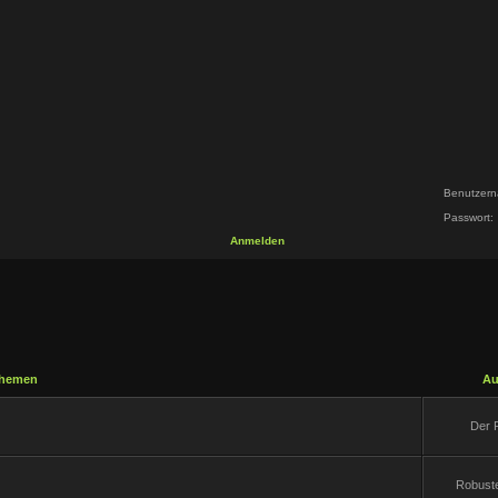
Benutzern
Passwort:
Anmelden
hemen
Au
Der 
Robuste