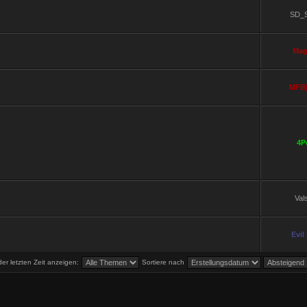
SD_S
Ma
MFB|
4P
Val
Evil
r letzten Zeit anzeigen:
Sortiere nach