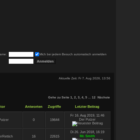
ame:
Mich bei jedem Besuch automatisch anmelden
Aktuelle Zeit: Fr 7. Aug 2026, 13:56
Gehe zu Seite
1
,
2
,
3
,
4
,
5
...
12
Nächste
tor
Antworten
Zugriffe
Letzter Beitrag
Fr 16. Aug 2019, 11:46
Der Putzer
Putzer
0
19644
Di 26. Jun 2018, 16:19
Mr. Smith
rRettich
16
22615