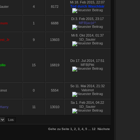
Mi 18. Feb 2015, 22:07
Tod durch Waschbär
auter
4
8172
Di 3. Feb 2015, 23:17
MFB|ac|d^
gnum
1
6688
Mi 8. Okt 2014, 01:37
SD_Sauter
rei_Jr
9
13603
Do 17. Jul 2014, 17:51
MFB|Pitti
ollo
15
16819
So 11. Mai 2014, 21:32
Valsimot
simot
0
5554
Sa 1. Feb 2014, 04:22
SD_Sauter
 Harry
11
13010
Gehe zu Seite
1
,
2
,
3
,
4
,
5
...
12
Nächste