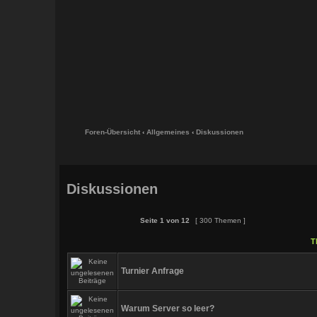
Foren-Übersicht
‹
Allgemeines
‹
Diskussionen
Diskussionen
Seite
1
von
12
[ 300 Themen ]
T
Turnier Anfrage
Warum Server so leer?