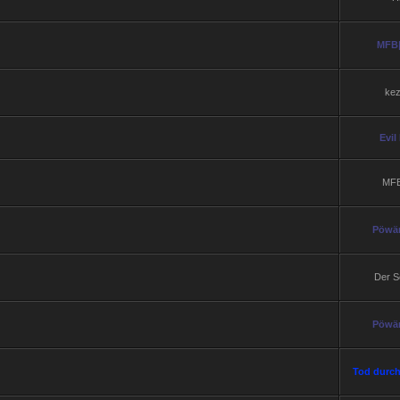
MFB|
kez
Evil
MFB|
Pöwär
Der Sc
Pöwär
Tod durc