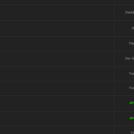
Darki
J
Th
Der Sc
Tre
Tre
4P
4P
T!