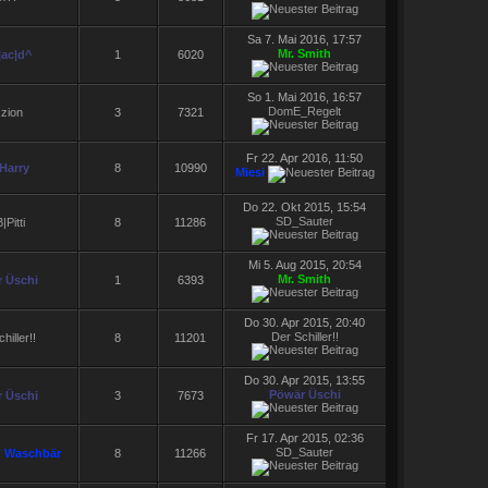
Sa 7. Mai 2016, 17:57
Mr. Smith
ac|d^
1
6020
So 1. Mai 2016, 16:57
DomE_Regelt
zion
3
7321
Fr 22. Apr 2016, 11:50
 Harry
8
10990
Miesi
Do 22. Okt 2015, 15:54
SD_Sauter
Pitti
8
11286
Mi 5. Aug 2015, 20:54
Mr. Smith
 Üschi
1
6393
Do 30. Apr 2015, 20:40
Der Schiller!!
hiller!!
8
11201
Do 30. Apr 2015, 13:55
Pöwär Üschi
 Üschi
3
7673
Fr 17. Apr 2015, 02:36
SD_Sauter
h Waschbär
8
11266