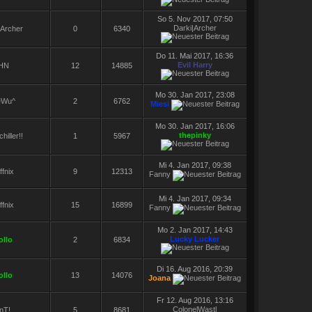
So 5. Nov 2017, 07:50
Darki|Archer
|Archer
0
6340
Do 11. Mai 2017, 16:36
Evil Harry
HN
12
14885
Mo 30. Jan 2017, 23:08
eWu^
2
6762
Miesi
Mo 30. Jan 2017, 16:06
thepinky
hiller!!
1
5967
Mi 4. Jan 2017, 09:38
ffnix
9
12313
Fanny
Mi 4. Jan 2017, 09:34
ffnix
15
16899
Fanny
Mo 2. Jan 2017, 14:43
Lucky Lucker
ollo
2
6834
Di 16. Aug 2016, 20:39
ollo
13
14076
Joana
Fr 12. Aug 2016, 13:16
ColonelWastl
nT!
5
8681