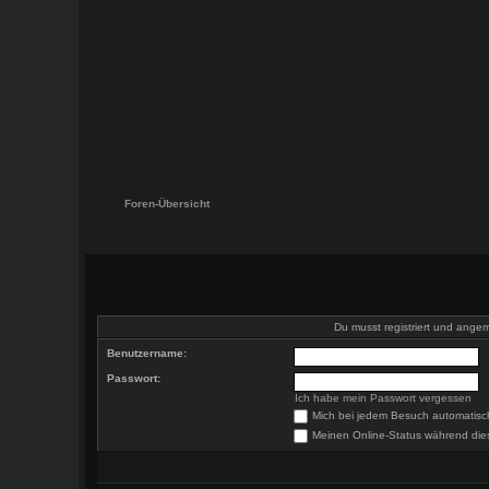
Foren-Übersicht
Du musst registriert und angeme
Benutzername:
Passwort:
Ich habe mein Passwort vergessen
Mich bei jedem Besuch automatis
Meinen Online-Status während die