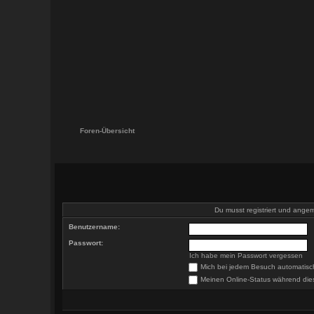
Foren-Übersicht
Du musst registriert und angeme
Benutzername:
Passwort:
Ich habe mein Passwort vergessen
Mich bei jedem Besuch automatis
Meinen Online-Status während die