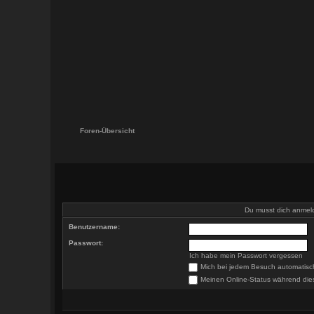
Foren-Übersicht
Du musst dich anmel
Benutzername:
Passwort:
Ich habe mein Passwort vergessen
Mich bei jedem Besuch automatis
Meinen Online-Status während die