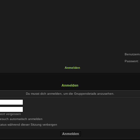
Benutzern
Passwort:
Anmelden
Anmelden
Du musst dich anmelden, um die Gruppendetails anzusehen.
wort vergessen
Besuch automatisch anmelden
atus während dieser Sitzung verbergen