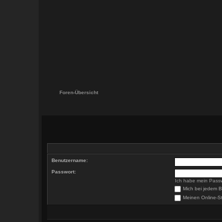
Foren-Übersicht
Benutzername:
Passwort:
Ich habe mein Pass
Mich bei jedem 
Meinen Online-St