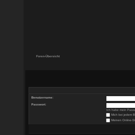
Foren-Übersicht
Benutzername:
Passwort:
Ich habe mein Pass
Mich bei jedem 
Meinen Online-St