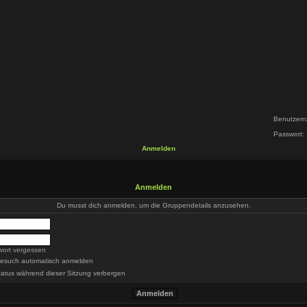
Benutzern
Passwort:
Anmelden
Anmelden
Du musst dich anmelden, um die Gruppendetails anzusehen.
wort vergessen
Besuch automatisch anmelden
atus während dieser Sitzung verbergen