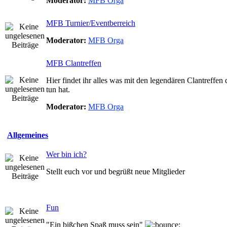
Moderator:
MFB Orga
MFB Turnier/Eventberreich
Moderator:
MFB Orga
MFB Clantreffen
Hier findet ihr alles was mit den legendären Clantreff
tun hat.
Moderator:
MFB Orga
Allgemeines
Wer bin ich?
Stellt euch vor und begrüßt neue Mitglieder
Fun
"Ein bißchen Spaß muss sein"