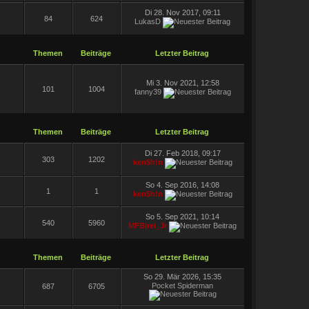
Di 28. Nov 2017, 09:11
84
624
LukasD
Themen
Beiträge
Letzter Beitrag
Mi 3. Nov 2021, 12:58
101
1004
fanny39
Themen
Beiträge
Letzter Beitrag
Di 27. Feb 2018, 09:17
303
1202
ken$h!n
So 4. Sep 2016, 14:08
1
1
ken$h!n
So 5. Sep 2021, 10:14
540
5960
MFB|rei_Jr
Themen
Beiträge
Letzter Beitrag
So 29. Mär 2026, 15:35
Pocket Spiderman
687
6705