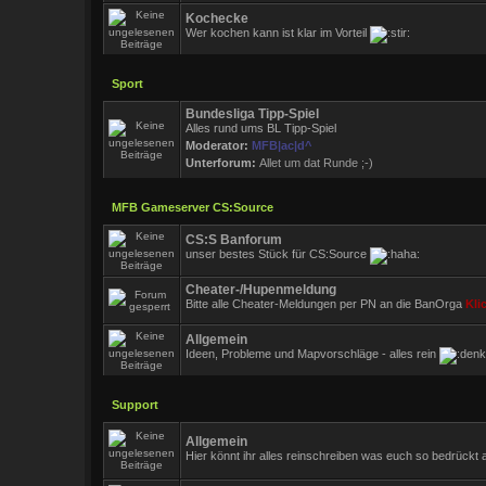
Kochecke
Wer kochen kann ist klar im Vorteil
Sport
Bundesliga Tipp-Spiel
Alles rund ums BL Tipp-Spiel
Moderator:
MFB|ac|d^
Unterforum:
Allet um dat Runde ;-)
MFB Gameserver CS:Source
CS:S Banforum
unser bestes Stück für CS:Source
Cheater-/Hupenmeldung
Bitte alle Cheater-Meldungen per PN an die BanOrga
Kli
Allgemein
Ideen, Probleme und Mapvorschläge - alles rein
Support
Allgemein
Hier könnt ihr alles reinschreiben was euch so bedrückt