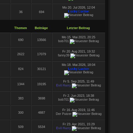
Mo 20. Jul 2026, 12:04
Lucky Lucker
36
694
Themen
Beiträge
Letzter Beitrag
Mo 15. Mai 2023, 20:25
690
13566
bob701
Fr 20. Aug 2021, 19:32
2622
17079
fanny39
Mo 18. Mai 2026, 18:04
Lucky Lucker
824
30121
Fr 5. Sep 2025, 11:49
1344
19195
Evil Harry
Fr 2. Jun 2023, 18:38
383
3698
bob701
Fr 16. Aug 2019, 11:46
300
4887
Der Putzer
Fr 23. Apr 2021, 15:29
509
5534
Evil Harry