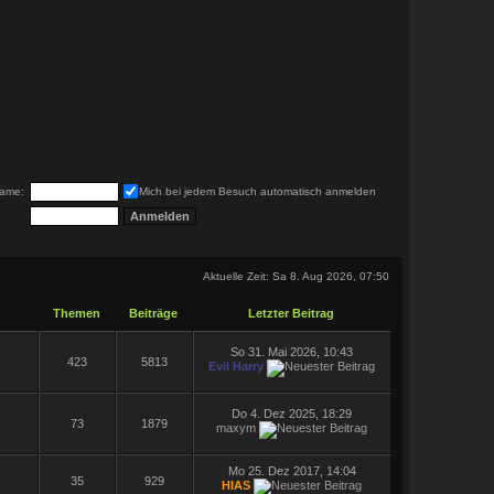
ame:
Mich bei jedem Besuch automatisch anmelden
Aktuelle Zeit: Sa 8. Aug 2026, 07:50
Themen
Beiträge
Letzter Beitrag
So 31. Mai 2026, 10:43
423
5813
Evil Harry
Do 4. Dez 2025, 18:29
73
1879
maxym
Mo 25. Dez 2017, 14:04
35
929
HIAS