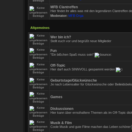
MFB Clantreffen
Hier findet ihr alles was mit den legendären Clantreffen
Moderator:
MFB Orga
Allgemeines
Wer bin ich?
Stellt euch vor und begrüßt neue Mitglieder
Fun
"Ein bißchen Spaß muss sein"
Off-Topic
Hier darf auch SINNVOLL gespammt werden
Geburtstage/Glückwünsche
Je nach Lebensalter für Glückwünsche oder Beileidsbek
Games
Diskussionen
Hier kann über ernsthaftere Themen als im Off-Topic dis
Musik & Film
Coole Musik und gute Filme machen das Leben schöner