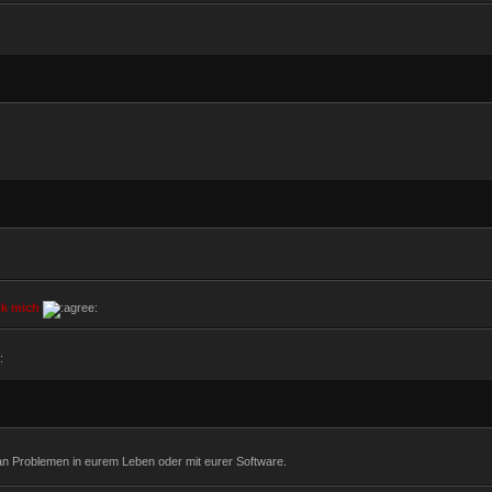
ck mich
 an Problemen in eurem Leben oder mit eurer Software.