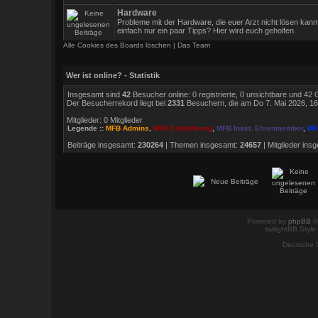
Hardware
Probleme mit der Hardware, die euer Arzt nicht lösen kann
einfach nur ein paar Tipps? Hier wird euch geholfen.
Alle Cookies des Boards löschen
|
Das Team
Wer ist online? - Statistik
Insgesamt sind
42
Besucher online: 0 registrierte, 0 unsichtbare und 42
Der Besucherrekord liegt bei
2331
Besuchern, die am Do 7. Mai 2026, 16:4
Mitglieder: 0 Mitglieder
Legende ::
MFB Admins
,
MFB Clanführung
,
MFB Inakt. Ehrenmember
,
MF
Beiträge insgesamt:
230264
| Themen insgesamt:
24657
| Mitglieder ins
Neue Beiträge
Powered by
phpBB
©
twilightBB Style
Deutsche 