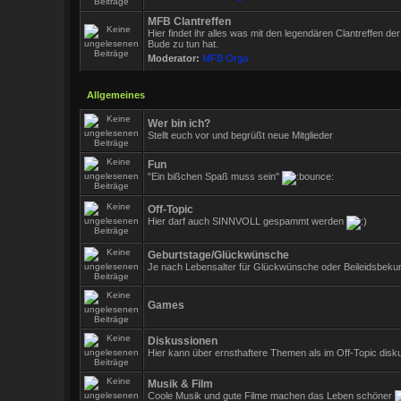
MFB Clantreffen
Hier findet ihr alles was mit den legendären Clantreffen 
Bude zu tun hat.
Moderator:
MFB Orga
Allgemeines
Wer bin ich?
Stellt euch vor und begrüßt neue Mitglieder
Fun
"Ein bißchen Spaß muss sein"
Off-Topic
Hier darf auch SINNVOLL gespammt werden
Geburtstage/Glückwünsche
Je nach Lebensalter für Glückwünsche oder Beileidsbeku
Games
Diskussionen
Hier kann über ernsthaftere Themen als im Off-Topic disk
Musik & Film
Coole Musik und gute Filme machen das Leben schöner