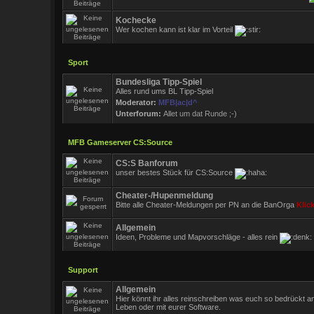
Kochecke
Wer kochen kann ist klar im Vorteil
Sport
Bundesliga Tipp-Spiel
Alles rund ums BL Tipp-Spiel
Moderator:
MFB|ac|d^
Unterforum:
Allet um dat Runde ;-)
MFB Gameserver CS:Source
CS:S Banforum
unser bestes Stück für CS:Source
Cheater-/Hupenmeldung
Bitte alle Cheater-Meldungen per PN an die BanOrga
Klic
Allgemein
Ideen, Probleme und Mapvorschläge - alles rein
Support
Allgemein
Hier könnt ihr alles reinschreiben was euch so bedrückt 
Leben oder mit eurer Software.