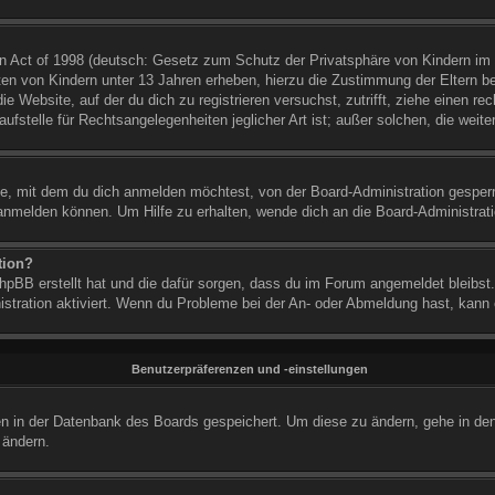
 Act of 1998 (deutsch: Gesetz zum Schutz der Privatsphäre von Kindern im I
ten von Kindern unter 13 Jahren erheben, hierzu die Zustimmung der Eltern 
die Website, auf der du dich zu registrieren versuchst, zutrifft, ziehe einen 
fstelle für Rechtsangelegenheiten jeglicher Art ist; außer solchen, die weite
, mit dem du dich anmelden möchtest, von der Board-Administration gesperr
anmelden können. Um Hilfe zu erhalten, wende dich an die Board-Administrati
tion?
phpBB erstellt hat und die dafür sorgen, dass du im Forum angemeldet bleibst
istration aktiviert. Wenn du Probleme bei der An- oder Abmeldung hast, kann
Benutzerpräferenzen und -einstellungen
gen in der Datenbank des Boards gespeichert. Um diese zu ändern, gehe in den
 ändern.