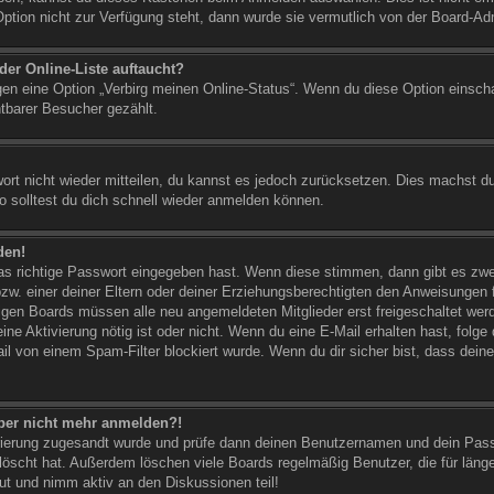
ption nicht zur Verfügung steht, dann wurde sie vermutlich von der Board-Adm
er Online-Liste auftaucht?
ngen eine Option „Verbirg meinen Online-Status“. Wenn du diese Option einsch
htbarer Besucher gezählt.
wort nicht wieder mitteilen, du kannst es jedoch zurücksetzen. Dies machst d
 solltest du dich schnell wieder anmelden können.
den!
das richtige Passwort eingegeben hast. Wenn diese stimmen, dann gibt es zw
w. einer deiner Eltern oder deiner Erziehungsberechtigten den Anweisungen fol
nigen Boards müssen alle neu angemeldeten Mitglieder erst freigeschaltet wer
b eine Aktivierung nötig ist oder nicht. Wenn du eine E-Mail erhalten hast, fol
il von einem Spam-Filter blockiert wurde. Wenn du dir sicher bist, dass dein
 aber nicht mehr anmelden?!
istrierung zugesandt wurde und prüfe dann deinen Benutzernamen und dein Pass
öscht hat. Außerdem löschen viele Boards regelmäßig Benutzer, die für länge
ut und nimm aktiv an den Diskussionen teil!