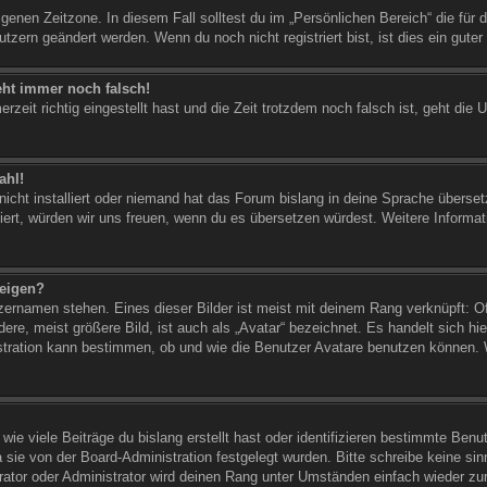
igenen Zeitzone. In diesem Fall solltest du im „Persönlichen Bereich“ die für d
tzern geändert werden. Wenn du noch nicht registriert bist, ist dies ein guter 
geht immer noch falsch!
zeit richtig eingestellt hast und die Zeit trotzdem noch falsch ist, geht die 
ahl!
icht installiert oder niemand hat das Forum bislang in deine Sprache übersetz
istiert, würden wir uns freuen, wenn du es übersetzen würdest. Weitere Infor
zeigen?
zernamen stehen. Eines dieser Bilder ist meist mit deinem Rang verknüpft: Of
e, meist größere Bild, ist auch als „Avatar“ bezeichnet. Es handelt sich hie
stration kann bestimmen, ob und wie die Benutzer Avatare benutzen können. W
ie viele Beiträge du bislang erstellt hast oder identifizieren bestimmte Ben
a sie von der Board-Administration festgelegt wurden. Bitte schreibe keine s
rator oder Administrator wird deinen Rang unter Umständen einfach wieder zu