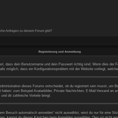
ische Anfragen zu diesem Forum gibt?
Registrierung und Anmeldung
st, dass dein Benutzername und dein Passwort richtig sind. Wenn dies der Fal
alls möglich, dass ein Konfigurationsproblem mit der Website vorliegt, welch
dministration dieses Forums entscheidet, ob du registriert sein musst, um Bei
ht haben: zum Beispiel Avatarbilder, Private Nachrichten, E-Mail-Versand an an
und dir zahlreiche Vorteile bringt.
m Besuch automatisch anmelden“ nicht auswählst, wirst du nur für eine Sit
ben, kannst du dieses Kästchen beim Anmelden auswählen. Dies ist nicht em