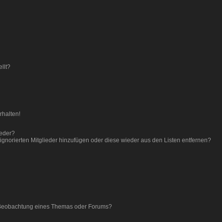
llt?
rhalten!
ieder?
r ignorierten Mitglieder hinzufügen oder diese wieder aus den Listen entfernen?
 Beobachtung eines Themas oder Forums?