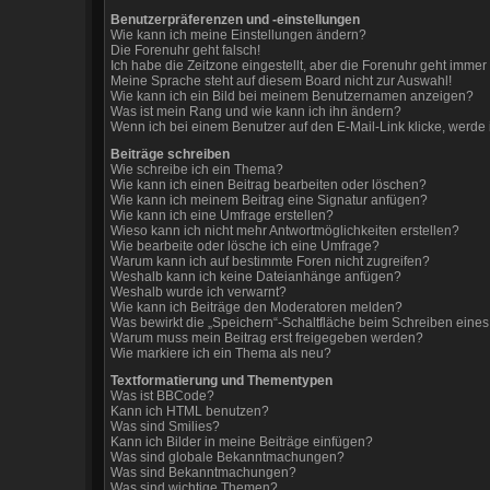
Benutzerpräferenzen und -einstellungen
Wie kann ich meine Einstellungen ändern?
Die Forenuhr geht falsch!
Ich habe die Zeitzone eingestellt, aber die Forenuhr geht immer 
Meine Sprache steht auf diesem Board nicht zur Auswahl!
Wie kann ich ein Bild bei meinem Benutzernamen anzeigen?
Was ist mein Rang und wie kann ich ihn ändern?
Wenn ich bei einem Benutzer auf den E-Mail-Link klicke, werde 
Beiträge schreiben
Wie schreibe ich ein Thema?
Wie kann ich einen Beitrag bearbeiten oder löschen?
Wie kann ich meinem Beitrag eine Signatur anfügen?
Wie kann ich eine Umfrage erstellen?
Wieso kann ich nicht mehr Antwortmöglichkeiten erstellen?
Wie bearbeite oder lösche ich eine Umfrage?
Warum kann ich auf bestimmte Foren nicht zugreifen?
Weshalb kann ich keine Dateianhänge anfügen?
Weshalb wurde ich verwarnt?
Wie kann ich Beiträge den Moderatoren melden?
Was bewirkt die „Speichern“-Schaltfläche beim Schreiben eines
Warum muss mein Beitrag erst freigegeben werden?
Wie markiere ich ein Thema als neu?
Textformatierung und Thementypen
Was ist BBCode?
Kann ich HTML benutzen?
Was sind Smilies?
Kann ich Bilder in meine Beiträge einfügen?
Was sind globale Bekanntmachungen?
Was sind Bekanntmachungen?
Was sind wichtige Themen?