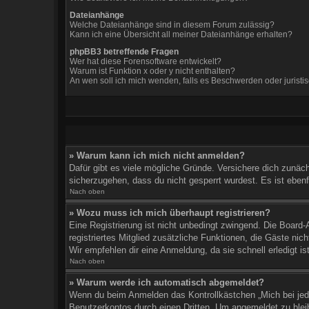
Dateianhänge
Welche Dateianhänge sind in diesem Forum zulässig?
Kann ich eine Übersicht all meiner Dateianhänge erhalten?
phpBB3 betreffende Fragen
Wer hat diese Forensoftware entwickelt?
Warum ist Funktion x oder y nicht enthalten?
An wen soll ich mich wenden, falls es Beschwerden oder jurist
» Warum kann ich mich nicht anmelden?
Dafür gibt es viele mögliche Gründe. Versichere dich zunäch
sicherzugehen, dass du nicht gesperrt wurdest. Es ist ebenf
Nach oben
» Wozu muss ich mich überhaupt registrieren?
Eine Registrierung ist nicht unbedingt zwingend. Die Board-A
registriertes Mitglied zusätzliche Funktionen, die Gäste nic
Wir empfehlen dir eine Anmeldung, da sie schnell erledigt ist 
Nach oben
» Warum werde ich automatisch abgemeldet?
Wenn du beim Anmelden das Kontrollkästchen „Mich bei jede
Benutzerkontos durch einen Dritten. Um angemeldet zu blei