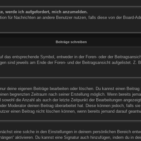
ke, werde ich aufgefordert, mich anzumelden.
nktion für Nachrichten an andere Benutzer nutzen, falls diese von der Board-A
Beiträge schreiben
 das entsprechende Symbol, entweder in der Foren- oder der Beitragsansicht. 
en sind jeweils am Ende der Foren- und der Beitragsansicht aufgelistet. Z. B
 nur deine eigenen Beiträge bearbeiten oder löschen. Du kannst einen Beitrag
 einen begrenzten Zeitraum nach seiner Erstellung möglich. Wenn bereits jeman
 sowohl die Anzahl als auch der letzte Zeitpunkt der Bearbeitungen angezeig
der Moderator deinen Beitrag überarbeitet hat. Diese können jedoch, falls sie 
utzer einen Beitrag nicht löschen können, wenn bereits jemand darauf geantwo
ächst eine solche in den Einstellungen in deinem persönlichen Bereich entwe
nhängen“ aktivieren. Du kannst eine Signatur auch hinzufügen, indem du in 