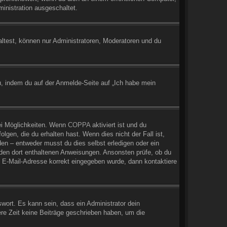
inistration ausgeschaltet.
altest, können nur Administratoren, Moderatoren und du
u, indem du auf der Anmelde-Seite auf „Ich habe mein
ei Möglichkeiten. Wenn
COPPA
aktiviert ist und du
gen, die du erhalten hast. Wenn dies nicht der Fall ist,
den – entweder musst du dies selbst erledigen oder ein
ge den dort enthaltenen Anweisungen. Ansonsten prüfe, ob du
e E-Mail-Adresse korrekt eingegeben wurde, dann kontaktiere
wort. Es kann sein, dass ein Administrator dein
re Zeit keine Beiträge geschrieben haben, um die