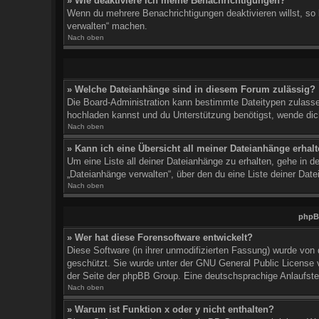
» Wie deaktiviere ich meine Benachrichtigungen?
Wenn du mehrere Benachrichtigungen deaktivieren willst, so 
verwalten“ machen.
Nach oben
» Welche Dateianhänge sind in diesem Forum zulässig?
Die Board-Administration kann bestimmte Dateitypen zulassen 
hochladen kannst und du Unterstützung benötigst, wende dich
Nach oben
» Kann ich eine Übersicht all meiner Dateianhänge erhal
Um eine Liste all deiner Dateianhänge zu erhalten, gehe in de
„Dateianhänge verwalten“, über den du eine Liste deiner Dat
Nach oben
phpBB
» Wer hat diese Forensoftware entwickelt?
Diese Software (in ihrer unmodifizierten Fassung) wurde von
geschützt. Sie wurde unter der GNU General Public License ve
der Seite der phpBB Group. Eine deutschsprachige Anlaufstel
Nach oben
» Warum ist Funktion x oder y nicht enthalten?