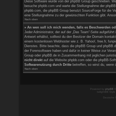
Diese Software wurde von der phpBB Group geschrieben. We
besuche
phpbb.com
und warte die Stellungnahme der phpBB G
phpbb.com, die phpBB Group benutzt SourceForge für die Ver
eine Stellungnahme zu der gewünschten Funktion gibt. Anson
Nach oben
» An wen soll ich mich wenden, falls es Beschwerden od
Jeder Administrator, der auf der „Das Team“-Seite aufgeführt
Antwort erhältst, solltest du den Besitzer der Domain kontak
einem kostenlosen Webhoster wie z. B. Yahoo!, free.fr, funp
Dienstes. Bitte beachte, dass die phpBB Group und phpBB.
der Forensoftware haben und dafür in keiner Weise zur Vera
Group oder phpBB.de in Zusammenhang mit jeglichen juristis
nicht direkt
auf die Website phpbb.com oder die phpBB-Softw
Softwarenutzung durch Dritte
betreffen, so wirst du, wenn 
Nach oben
Powered by
phpBB
©
twilightBB Style
Deutsche 